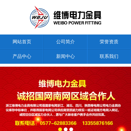
网站首页
公司简介
荣誉资质
产品中心
新闻中心
联系我们